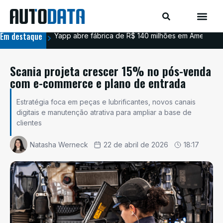
Em destaque
Yapp abre fábrica de R$ 140 milhões em Americana
BYD
Scania projeta crescer 15% no pós-venda
com e-commerce e plano de entrada
Estratégia foca em peças e lubrificantes, novos canais
digitais e manutenção atrativa para ampliar a base de
clientes
Natasha Werneck
22 de abril de 2026
18:17