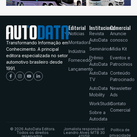
Editorial
Institucional
Comercial
Notícias
Revista
Anuncie
AutoData
conosco
Montadora
Transformando Informação em
Seminários
Mídia Kit
Conhecimento. A principal
Indústria
editora especializada no setor
Prêmio
Eventos e
Fornecedor
automotivo brasileiro desde
AutoData
Patrocínios
1991.
Lançamento
AutoData
Conteúdo
TV
Patrocinado
AutoData
Newsletter
Mobility
Ads
WorkStudio
Contato
Comercial
Sobre a
Autodata
© 2026 AutoData Editora.
Jornalista responsável
Política de
Todos os direitos
Leandro Alves MTB 30
privacidade
reservados.
411/SP