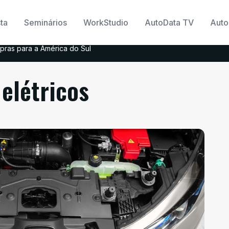
ta
Seminários
WorkStudio
AutoData TV
Auto
pras para a América do Sul
elétricos