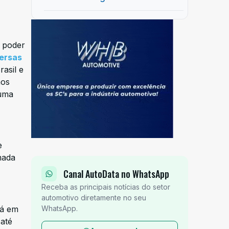
 poder
ersas
asil e
mos
huma
e
mada
Canal AutoData no WhatsApp
Receba as principais notícias do setor
automotivo diretamente no seu
WhatsApp.
tá em
até