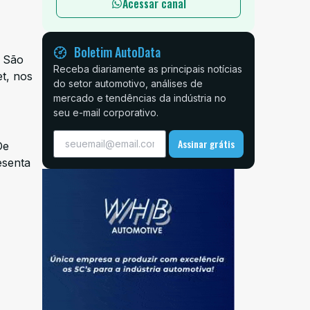
Acessar canal
Boletim AutoData
m São
Receba diariamente as principais notícias
t, nos
do setor automotivo, análises de
mercado e tendências da indústria no
seu e-mail corporativo.
Assinar grátis
De
esenta