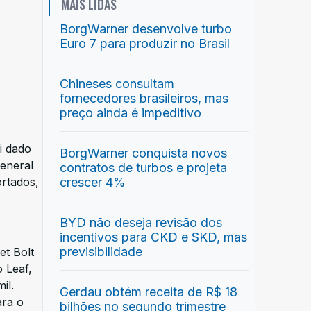
MAIS LIDAS
BorgWarner desenvolve turbo
Euro 7 para produzir no Brasil
Chineses consultam
fornecedores brasileiros, mas
preço ainda é impeditivo
i dado
BorgWarner conquista novos
General
contratos de turbos e projeta
ortados,
crescer 4%
BYD não deseja revisão dos
incentivos para CKD e SKD, mas
previsibilidade
et Bolt
o Leaf,
il.
Gerdau obtém receita de R$ 18
ara o
bilhões no segundo trimestre