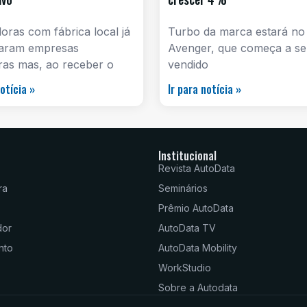
ras com fábrica local já
Turbo da marca estará no
aram empresas
Avenger, que começa a se
iras mas, ao receber o
vendido
notícia »
Ir para notícia »
Institucional
Revista AutoData
ra
Seminários
Prêmio AutoData
dor
AutoData TV
nto
AutoData Mobility
WorkStudio
Sobre a Autodata