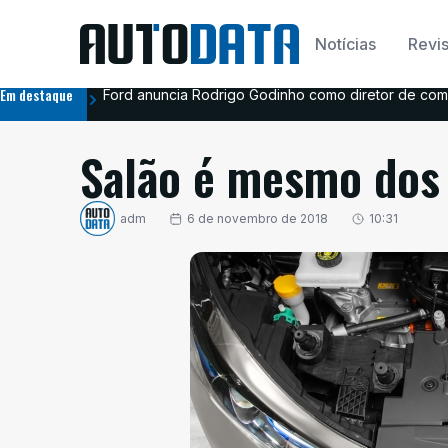
Notícias
Revis
Em destaque
Ford anuncia Rodrigo Godinho como diretor de com
Salão é mesmo dos 
adm
6 de novembro de 2018
10:31