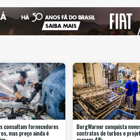
s consultam fornecedores
BorgWarner conquista novo
iros, mas preço ainda é
contratos de turbos e proje
ivo
crescer 4%