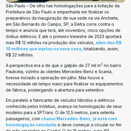
São Paulo – De olho nas homologações para a licitação da
Prefeitura de São Paulo e empenhada em finalizar os
preparativos da inauguração de sua sede na via Anchieta,
em São Bernardo do Campo, SP, a Eletra corre contra o
tempo e anuncia que terá, até novembro, cinco opções de
ônibus elétricos. E até o primeiro trimestre de 2023 aportará
mais R$ 12 milhões na produção dos veículos,
além dos R$
10 milhões que injetou na nova casa
, totalizando, assim,
R$ 22 milhões.
2
A perspectiva era a de que o galpão de 27 mil m
no bairro
Paulicéia, vizinho às clientes Mercedes-Benz e Scania,
tivesse iniciado a operação em julho. Mas houve a
necessidade de tempo maior para finalizar os equipamentos
de fábrica, postergando a abertura para setembro.
Em paralelo a fabricante de veículos híbridos e elétricos
conhecida pelos trólebus, avança na homologação de seus
modelos para a SPTrans. O de 12,5 metros, para setenta
passageiros, com
chassi Mercedes-Benz, já está com
homologação concluída
e deve começar a circular no fim
do mês em testes na Capital. O de 15 metros, para 101