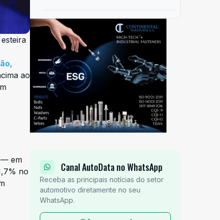
esteira
ão,
acima ao
em
s — em
Canal AutoData no WhatsApp
21,7% no
Receba as principais notícias do setor
ém
automotivo diretamente no seu
WhatsApp.