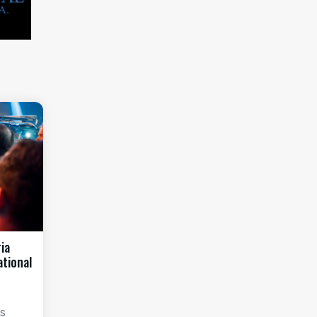
ia
ational
os