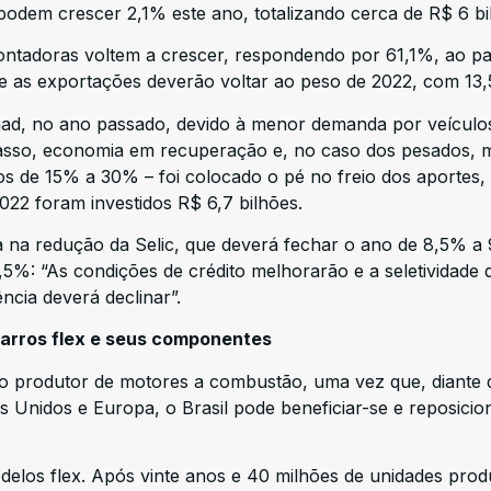
odem crescer 2,1% este ano, totalizando cerca de R$ 6 bi
ontadoras voltem a crescer, respondendo por 61,1%, ao p
 e as exportações deverão voltar ao peso de 2022, com 13
ad, no ano passado, devido à menor demanda por veículo
scasso, economia em recuperação e, no caso dos pesados,
os de 15% a 30% – foi colocado o pé no freio dos aportes,
22 foram investidos R$ 6,7 bilhões.
a na redução da Selic, que deverá fechar o ano de 8,5% a
5%: “As condições de crédito melhorarão e a seletividade 
ncia deverá declinar”.
carros flex e seus componentes
 produtor de motores a combustão, uma vez que, diante 
s Unidos e Europa, o Brasil pode beneficiar-se e reposicio
elos flex. Após vinte anos e 40 milhões de unidades prod