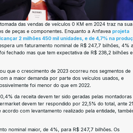
etomada das vendas de veículos 0 KM em 2024 traz na sua 
tes de peças e componentes. Enquanto a Anfavea
projeta
cançar 2 milhões 450 mil unidades, e de 4,7% na produç
 espera um faturamento nominal de R$ 247,7 bilhões, 4% 
foi fechado mas que tem expectativa de R$ 238,2 bilhões 
acou que o crescimento de 2023 ocorreu nos segmentos de
om a maior demanda por parte dos veículos usados, e
ossivelmente foi menor do que em 2022.
 60,4% da receita devem ter sido geradas pelas montadora
ftermarket devem ter respondido por 22,5% do total, ante 
de acordo com levantamento realizado pela entidade, tamb
nto nominal maior, de 4%, para R$ 247,7 bilhões. Os