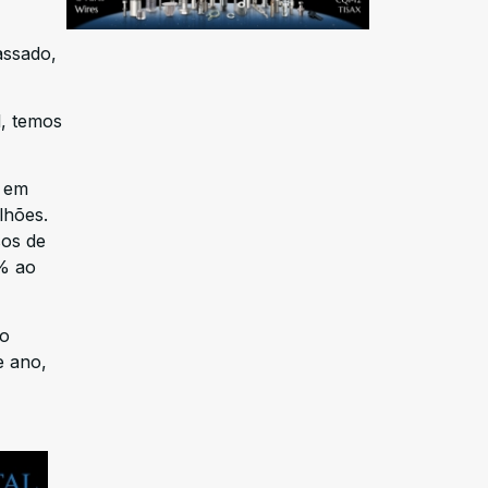
assado,
, temos
s em
lhões.
sos de
1% ao
ao
e ano,