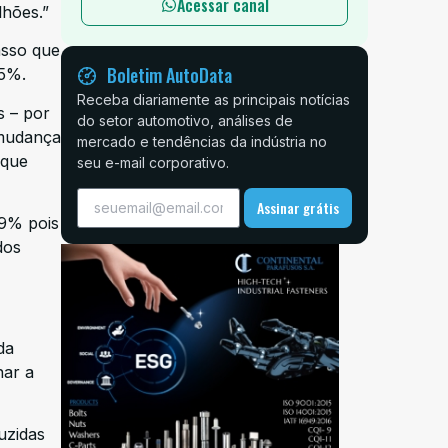
Acessar canal
lhões.”
asso que
Boletim AutoData
,5%.
Receba diariamente as principais notícias
s – por
do setor automotivo, análises de
 mudança
mercado e tendências da indústria no
 que
seu e-mail corporativo.
Assinar grátis
 9% pois
dos
da
nar a
uzidas