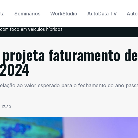
ta
Seminários
WorkStudio
AutoData TV
Auto
com foco em veículos híbridos
 projeta faturamento de
 2024
elação ao valor esperado para o fechamento do ano pass
17:30