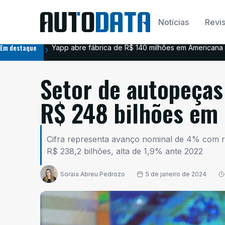
Notícias
Revis
Em destaque
Yapp abre fábrica de R$ 140 milhões em Americana 
Setor de autopeças
R$ 248 bilhões em
Cifra representa avanço nominal de 4% com r
R$ 238,2 bilhões, alta de 1,9% ante 2022
Soraia Abreu Pedrozo
5 de janeiro de 2024