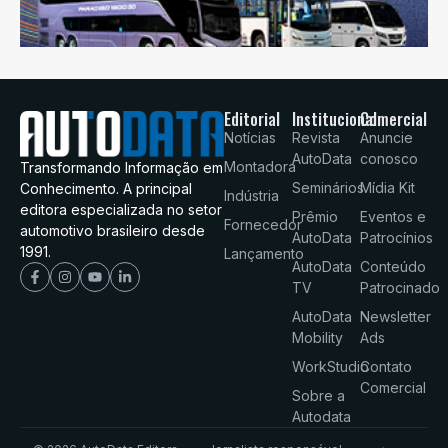
Editorial
Institucional
Comercial
Notícias
Revista
Anuncie
AutoData
conosco
Montadora
Transformando Informação em
Seminários
Mídia Kit
Conhecimento. A principal
Indústria
editora especializada no setor
Prêmio
Eventos e
Fornecedor
automotivo brasileiro desde
AutoData
Patrocínios
1991.
Lançamento
AutoData
Conteúdo
TV
Patrocinado
AutoData
Newsletter
Mobility
Ads
WorkStudio
Contato
Comercial
Sobre a
Autodata