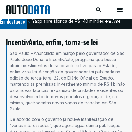
Em destaque
Yapp abre fábrica de R$ 140 milhões em Americana
BYD
IncentivAuto, enfim, torna-se lei
São Paulo – Anunciado em março pelo governador de São
Paulo João Doria, o IncentivAuto, programa que busca
atrair investimentos do setor automotivo para o Estado,
enfim virou lei. A sanção do governador foi publicada na
edição de terça-feira, 22, do Diário Oficial do Estado,
mantendo as premissas: investimento mínimo de R$ 1 bilhão
para novas fábricas, expansão de unidades existentes ou
desenvolvimento de novos produtos e geração de, no
mínimo, quatrocentas novas vagas de trabalho em São
Paulo.
De acordo com o governo já houve manifestação de
“vários interessados”, que agora aguardam a publicação
de normas complementares. General Motors e Scania são