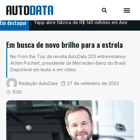
Em destaque
Yapp abre fábrica de R$ 140 milhões em Americana
BYD
Em busca de novo brilho para a estrela
No From the Top da revista AutoData 203 entrevistamos
Achim Puchert, presidente da Mercedes-Benz do Brasil.
Disponível em texto e em vídeo.
Redação AutoData
27 de setembro de 2023
11:00