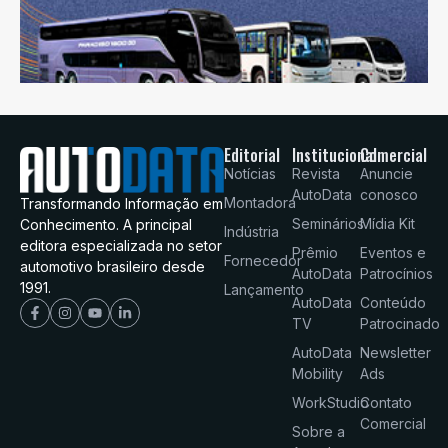
Editorial
Institucional
Comercial
Notícias
Revista
Anuncie
AutoData
conosco
Montadora
Transformando Informação em
Seminários
Mídia Kit
Conhecimento. A principal
Indústria
editora especializada no setor
Prêmio
Eventos e
Fornecedor
automotivo brasileiro desde
AutoData
Patrocínios
1991.
Lançamento
AutoData
Conteúdo
TV
Patrocinado
AutoData
Newsletter
Mobility
Ads
WorkStudio
Contato
Comercial
Sobre a