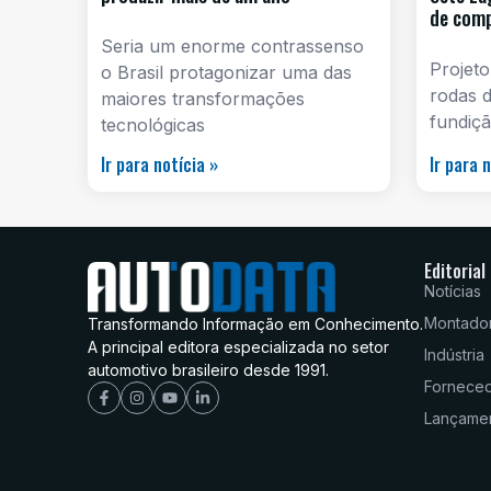
de com
Seria um enorme contrassenso
Projeto
o Brasil protagonizar uma das
rodas d
maiores transformações
fundiçã
tecnológicas
Ir para notícia »
Ir para 
Editorial
Notícias
Montado
Transformando Informação em Conhecimento.
A principal editora especializada no setor
Indústria
automotivo brasileiro desde 1991.
Fornece
Lançame