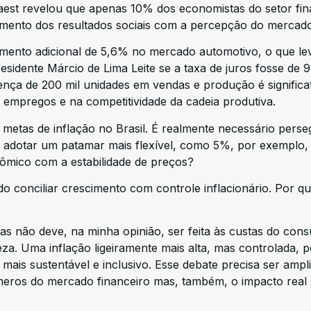
aest revelou que apenas 10% dos economistas do setor fin
mento dos resultados sociais com a percepção do mercado
mento adicional de 5,6% no mercado automotivo, o que lev
sidente Márcio de Lima Leite se a taxa de juros fosse de 
ença de 200 mil unidades em vendas e produção é significat
empregos e na competitividade da cadeia produtiva.
 metas de inflação no Brasil. É realmente necessário perse
o adotar um patamar mais flexível, como 5%, por exemplo,
nômico com a estabilidade de preços?
o conciliar crescimento com controle inflacionário. Por q
as não deve, na minha opinião, ser feita às custas do con
. Uma inflação ligeiramente mais alta, mas controlada, p
ais sustentável e inclusivo. Esse debate precisa ser ampl
eros do mercado financeiro mas, também, o impacto real 