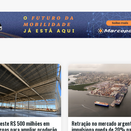
este R$ 500 milhões em
Retração no mercado argen
goas para ampliar produção
impulsiona queda de 20% n