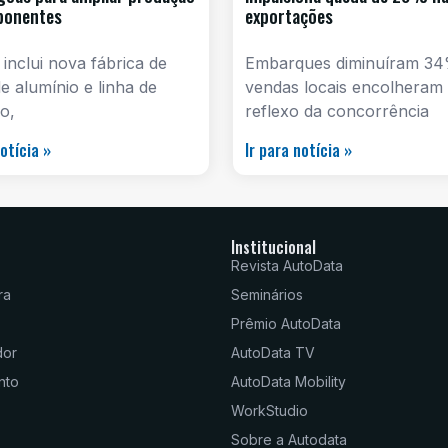
ponentes
exportações
 inclui nova fábrica de
Embarques diminuíram 34
e alumínio e linha de
vendas locais encolheram
o,
reflexo da concorrência
notícia »
Ir para notícia »
Institucional
Revista AutoData
ra
Seminários
Prêmio AutoData
dor
AutoData TV
nto
AutoData Mobility
WorkStudio
Sobre a Autodata