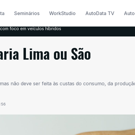
ta
Seminários
WorkStudio
AutoData TV
Auto
com foco em veículos híbridos
aria Lima ou São
 mas não deve ser feita às custas do consumo, da produçã
7:56