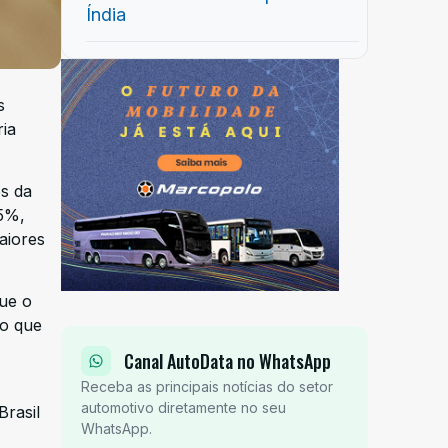
Índia
s
ia
s da
15%,
aiores
que o
co que
Canal AutoData no WhatsApp
Receba as principais notícias do setor
automotivo diretamente no seu
rasil
WhatsApp.