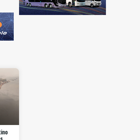
tino
as