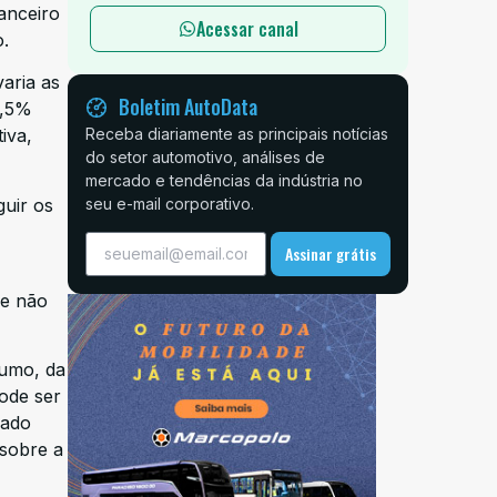
anceiro
Acessar canal
.
aria as
Boletim AutoData
9,5%
iva,
Receba diariamente as principais notícias
do setor automotivo, análises de
mercado e tendências da indústria no
guir os
seu e-mail corporativo.
Assinar grátis
ue não
sumo, da
ode ser
iado
sobre a