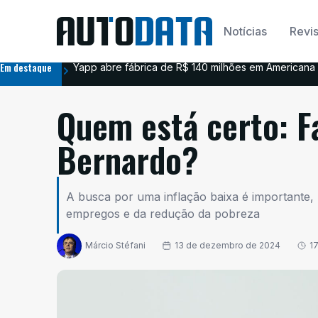
Notícias
Revis
Em destaque
Yapp abre fábrica de R$ 140 milhões em Americana 
Quem está certo: F
Bernardo?
A busca por uma inflação baixa é importante,
empregos e da redução da pobreza
Márcio Stéfani
13 de dezembro de 2024
1