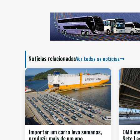
Notícias relacionadas
Ver todas as notícias
Importar um carro leva semanas,
OMR inv
produzir mais de um ano
Sete La