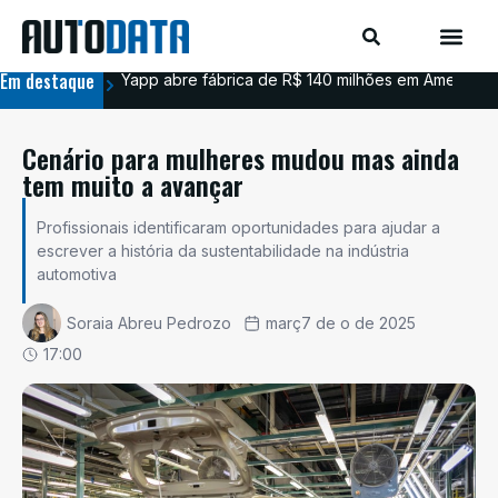
Em destaque
Yapp abre fábrica de R$ 140 milhões em Americana
BYD
Cenário para mulheres mudou mas ainda
tem muito a avançar
Profissionais identificaram oportunidades para ajudar a
escrever a história da sustentabilidade na indústria
automotiva
Soraia Abreu Pedrozo
març7 de o de 2025
17:00