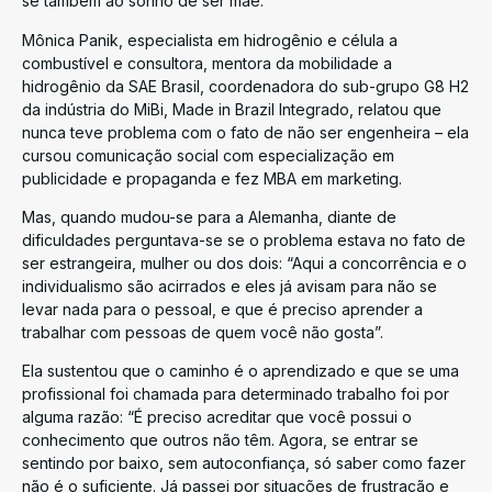
se também ao sonho de ser mãe.
Mônica Panik, especialista em hidrogênio e célula a
combustível e consultora, mentora da mobilidade a
hidrogênio da SAE Brasil, coordenadora do sub-grupo G8 H2
da indústria do MiBi, Made in Brazil Integrado, relatou que
nunca teve problema com o fato de não ser engenheira – ela
cursou comunicação social com especialização em
publicidade e propaganda e fez MBA em marketing.
Mas, quando mudou-se para a Alemanha, diante de
dificuldades perguntava-se se o problema estava no fato de
ser estrangeira, mulher ou dos dois: “Aqui a concorrência e o
individualismo são acirrados e eles já avisam para não se
levar nada para o pessoal, e que é preciso aprender a
trabalhar com pessoas de quem você não gosta”.
Ela sustentou que o caminho é o aprendizado e que se uma
profissional foi chamada para determinado trabalho foi por
alguma razão: “É preciso acreditar que você possui o
conhecimento que outros não têm. Agora, se entrar se
sentindo por baixo, sem autoconfiança, só saber como fazer
não é o suficiente. Já passei por situações de frustração e