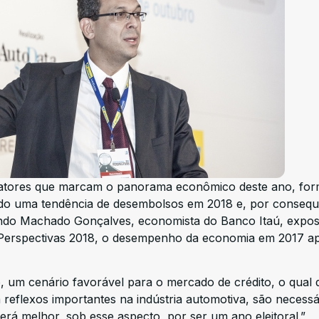
, fatores que marcam o panorama econômico deste ano, fo
ndo uma tendência de desembolsos em 2018 e, por consequ
ndo Machado Gonçalves, economista do Banco Itaú, expos
 Perspectivas 2018, o desempenho da economia em 2017 a
o, um cenário favorável para o mercado de crédito, o qual 
reflexos importantes na indústria automotiva, são necessá
á melhor, sob esse aspecto, por ser um ano eleitoral.”