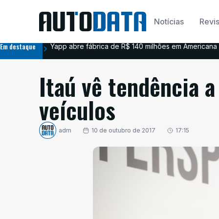
Notícias
Revis
Em destaque
Yapp abre fábrica de R$ 140 milhões em Americana 
Itaú vê tendência 
veículos
adm
10 de outubro de 2017
17:15