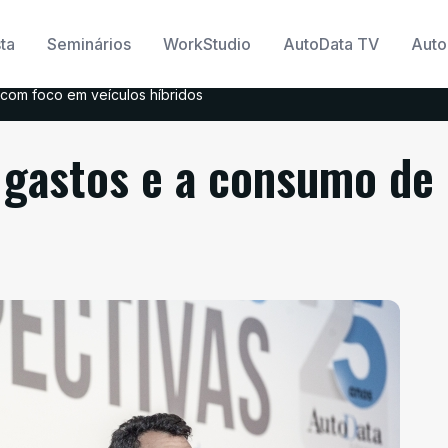
ta
Seminários
WorkStudio
AutoData TV
Auto
com foco em veículos híbridos
a gastos e a consumo de