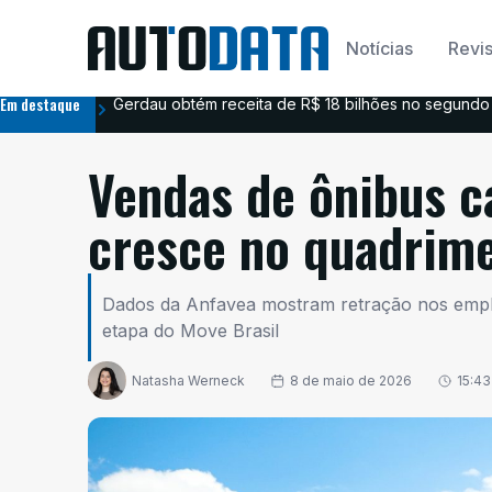
Notícias
Revis
Em destaque
Gerdau obtém receita de R$ 18 bilhões no segundo 
Vendas de ônibus 
cresce no quadrim
Dados da Anfavea mostram retração nos empla
etapa do Move Brasil
Natasha Werneck
8 de maio de 2026
15:43