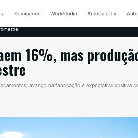
ta
Seminários
WorkStudio
AutoData TV
Auto
trimestre
caem 16%, mas produçã
estre
camentos, avanço na fabricação e expectativa positiva 