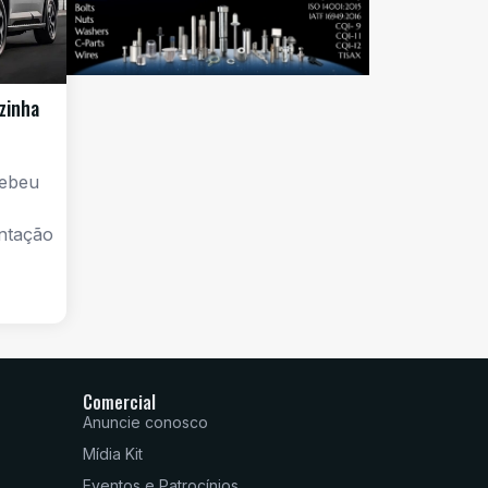
zinha
cebeu
entação
Comercial
Anuncie conosco
Mídia Kit
Eventos e Patrocínios