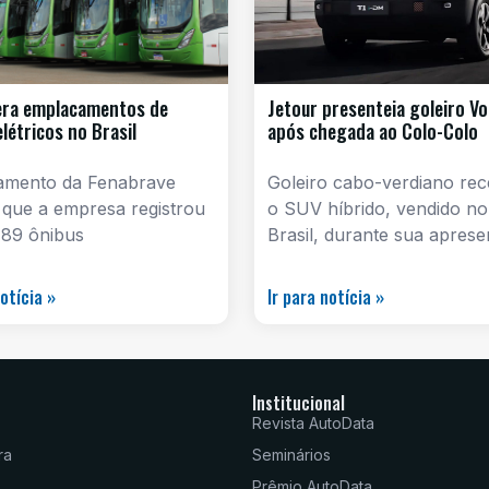
era emplacamentos de
Jetour presenteia goleiro Vo
elétricos no Brasil
após chegada ao Colo-Colo
amento da Fenabrave
Goleiro cabo-verdiano re
 que a empresa registrou
o SUV híbrido, vendido no
 89 ônibus
Brasil, durante sua apres
notícia »
Ir para notícia »
Institucional
Revista AutoData
ra
Seminários
Prêmio AutoData