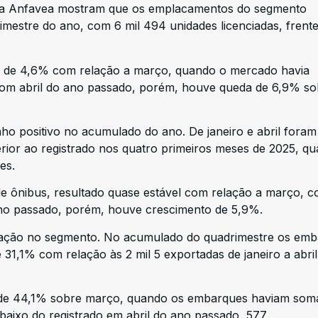
 pela Anfavea mostram que os emplacamentos do segmento
estre do ano, com 6 mil 494 unidades licenciadas, frente
ta de 4,6% com relação a março, quando o mercado havia
com abril do ano passado, porém, houve queda de 6,9% so
 positivo no acumulado do ano. De janeiro e abril foram
rior ao registrado nos quatro primeiros meses de 2025, q
es.
 de ônibus, resultado quase estável com relação a março, c
no passado, porém, houve crescimento de 5,9%.
tração no segmento. No acumulado do quadrimestre os em
31,1% com relação às 2 mil 5 exportadas de janeiro a abril
o de 44,1% sobre março, quando os embarques haviam so
baixo do registrado em abril do ano passado, 577.