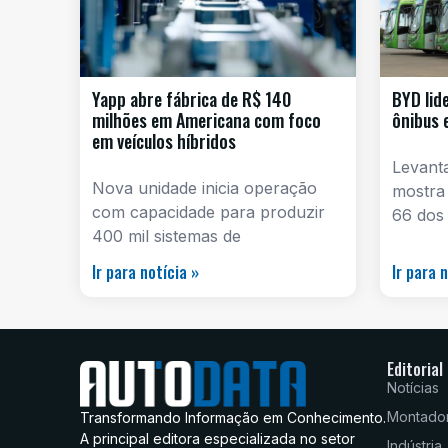
Yapp abre fábrica de R$ 140
BYD lid
milhões em Americana com foco
ônibus 
em veículos híbridos
Levant
Nova unidade inicia operação
mostra
com capacidade para produzir
66 dos
400 mil sistemas de
Ir para notícia »
Ir para 
Editorial
Notícias
Montado
Transformando Informação em Conhecimento.
A principal editora especializada no setor
Indústria