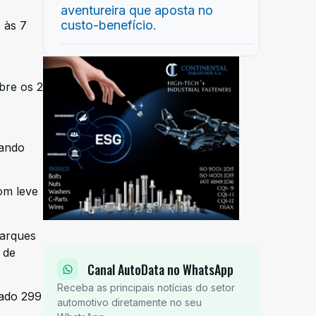
aventureira que aposta no
custo-benefício.
 às 7
bre os 2
uando
om leve
barques
 de
Canal AutoData no WhatsApp
Receba as principais notícias do setor
mado 299
automotivo diretamente no seu