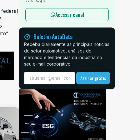
WhatsApp.
 federal
Acessar canal
A
o
to”.
Boletim AutoData
Receba diariamente as principais notícias
do setor automotivo, análises de
mercado e tendências da indústria no
seu e-mail corporativo.
Assinar grátis