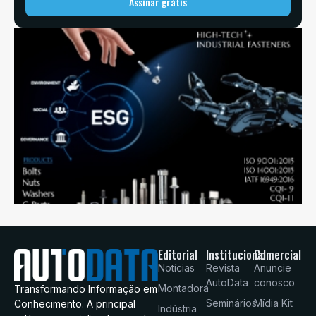
Assinar grátis
Editorial
Institucional
Comercial
Notícias
Revista
Anuncie
AutoData
conosco
Montadora
Transformando Informação em
Seminários
Mídia Kit
Conhecimento. A principal
Indústria