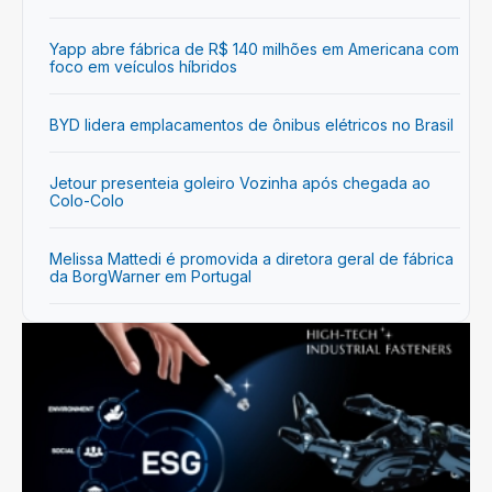
Yapp abre fábrica de R$ 140 milhões em Americana com
foco em veículos híbridos
BYD lidera emplacamentos de ônibus elétricos no Brasil
Jetour presenteia goleiro Vozinha após chegada ao
Colo-Colo
Melissa Mattedi é promovida a diretora geral de fábrica
da BorgWarner em Portugal