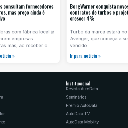
s consultam fornecedores
BorgWarner conquista novo
iros, mas preço ainda é
contratos de turbos e proje
ivo
crescer 4%
ras com fábrica local já
Turbo da marca estará no
aram empresas
Avenger, que começa a se
iras mas, ao receber o
vendido
notícia »
Ir para notícia »
Institucional
Revista AutoData
ra
Seminários
Prêmio AutoData
dor
AutoData TV
nto
AutoData Mobility