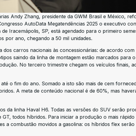
árias Andy Zhang, presidente da GWM Brasil e México, ref
o Congresso AutoData Megatendências 2025 o executivo co
a de Iracemápolis, SP, está agendado para o primeiro seme
los por ano, chegando a 50 mil unidades.
da dos carros nacionais às concessionárias: de acordo co
ótipos saindo da linha de montagem estão marcados para o
dução. No terceiro trimestre chegam os veículos finais, a
s até o fim do ano. Somado a isto são mais de cem fornece
 híbridos. A meta de conteúdo nacional é de 60%, mas have
 os da linha Haval H6. Todas as versões do SUV serão pro
GT, todos híbridos. Para iniciar a produção o mais rápido
res a combustão movidos a gasolina: os híbridos flex serão