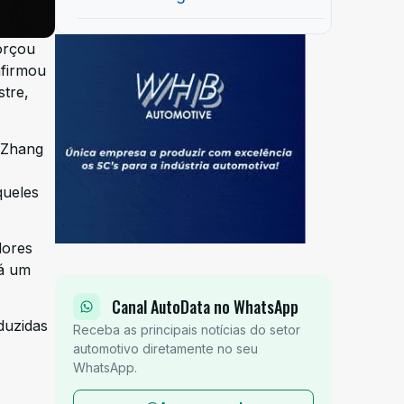
orçou
nfirmou
stre,
m Zhang
queles
dores
rá um
Canal AutoData no WhatsApp
duzidas
Receba as principais notícias do setor
automotivo diretamente no seu
WhatsApp.