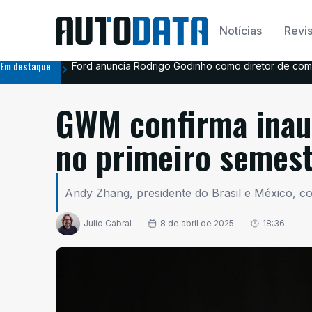
Notícias
Revis
Em destaque
Ford anuncia Rodrigo Godinho como diretor de com
GWM confirma inau
no primeiro semes
Andy Zhang, presidente do Brasil e México, 
Julio Cabral
8 de abril de 2025
18:36