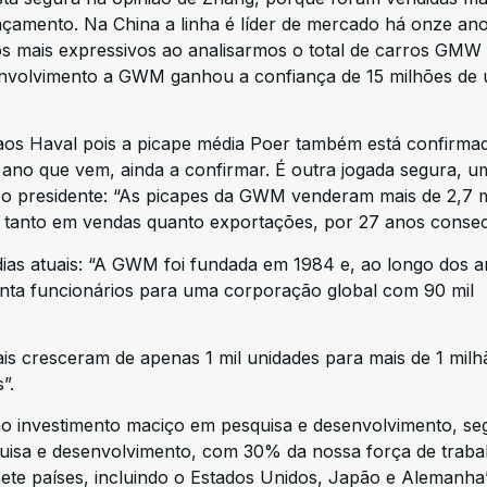
nçamento. Na China a linha é líder de mercado há onze an
s mais expressivos ao analisarmos o total de carros GMW
envolvimento a GWM ganhou a confiança de 15 milhões de 
aos Haval pois a picape média Poer também está confirmad
 ano que vem, ainda a confirmar. É outra jogada segura, u
 o presidente: “As picapes da GWM venderam mais de 2,7 
, tanto em vendas quanto exportações, por 27 anos consec
dias atuais: “A GWM foi fundada em 1984 e, ao longo dos a
ta funcionários para uma corporação global com 90 mil
is cresceram de apenas 1 mil unidades para mais de 1 milh
”.
no investimento maciço em pesquisa e desenvolvimento, s
uisa e desenvolvimento, com 30% da nossa força de traba
ete países, incluindo o Estados Unidos, Japão e Alemanha”