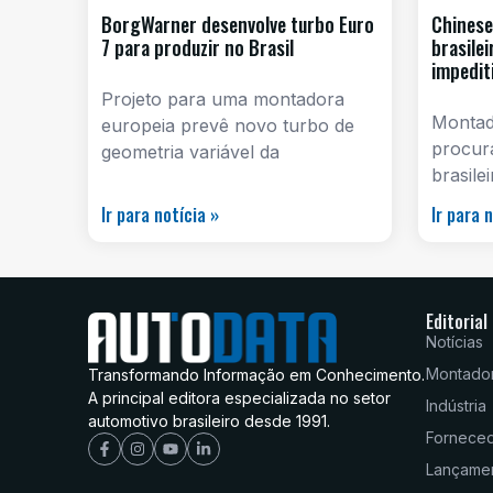
BorgWarner desenvolve turbo Euro
Chinese
7 para produzir no Brasil
brasile
impedit
Projeto para uma montadora
Montado
europeia prevê novo turbo de
procur
geometria variável da
brasile
Ir para notícia »
Ir para 
Editorial
Notícias
Montado
Transformando Informação em Conhecimento.
A principal editora especializada no setor
Indústria
automotivo brasileiro desde 1991.
Fornece
Lançame