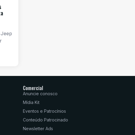
s
ta
 Jeep
r
Comercial
Anuncie conosco
Mídia Kit
Eventos e Patrocínios
Conteúdo Patrocinado
Newsletter Ads