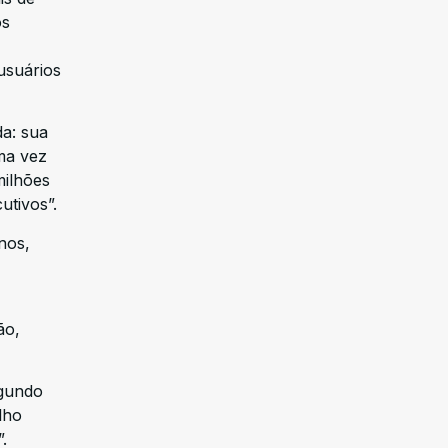
os
usuários
a: sua
ma vez
milhões
utivos”.
nos,
ão,
egundo
lho
.