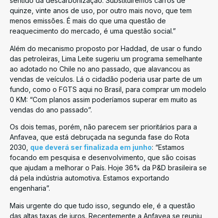
sentido da descarbonização. Substituiremos carros de
quinze, vinte anos de uso, por outro mais novo, que tem
menos emissões. É mais do que uma questão de
reaquecimento do mercado, é uma questão social.”
Além do mecanismo proposto por Haddad, de usar o fundo
das petroleiras, Lima Leite sugeriu um programa semelhante
ao adotado no Chile no ano passado, que alavancou as
vendas de veículos. Lá o cidadão poderia usar parte de um
fundo, como o FGTS aqui no Brasil, para comprar um modelo
0 KM: “Com planos assim poderíamos superar em muito as
vendas do ano passado”.
Os dois temas, porém, não parecem ser prioritários para a
Anfavea, que está debruçada na segunda fase do Rota
2030,
que deverá ser finalizada em junho
: “Estamos
focando em pesquisa e desenvolvimento, que são coisas
que ajudam a melhorar o País. Hoje 36% da P&D brasileira se
dá pela indústria automotiva. Estamos exportando
engenharia”.
Mais urgente do que tudo isso, segundo ele, é a questão
das altas taxas de juros. Recentemente a Anfavea se reuniu