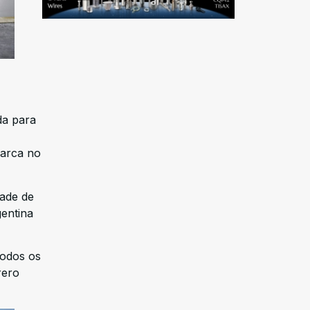
da para
marca no
dade de
gentina
todos os
rero