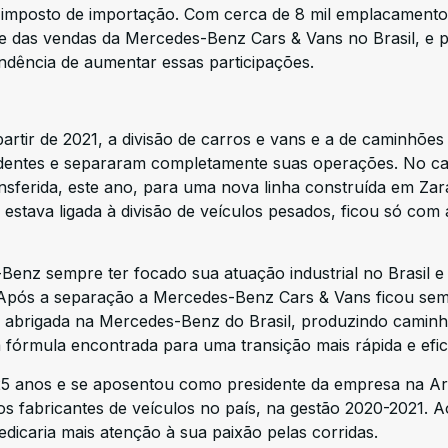
r imposto de importação. Com cerca de 8 mil emplacament
de das vendas da Mercedes-Benz Cars & Vans no Brasil, e 
dência de aumentar essas participações.
rtir de 2021, a divisão de carros e vans e a de caminhões
dentes e separaram completamente suas operações. No c
nsferida, este ano, para uma nova linha construída em Zar
 estava ligada à divisão de veículos pesados, ficou só com 
enz sempre ter focado sua atuação industrial no Brasil e
. Após a separação a Mercedes-Benz Cars & Vans ficou se
 abrigada na Mercedes-Benz do Brasil, produzindo camin
 fórmula encontrada para uma transição mais rápida e efic
25 anos e se aposentou como presidente da empresa na Ar
os fabricantes de veículos no país, na gestão 2020-2021. 
dicaria mais atenção à sua paixão pelas corridas.