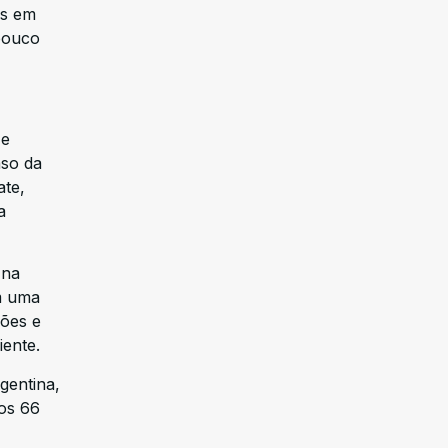
os em
pouco
 e
aso da
ate,
a
 na
m uma
hões e
iente.
gentina,
Aos 66