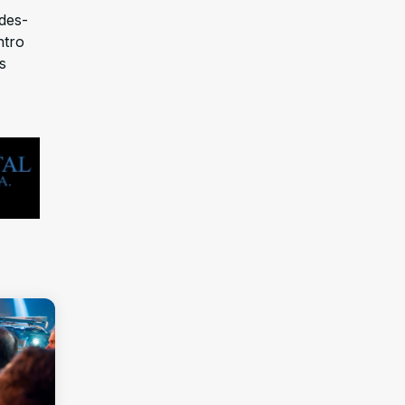
des-
ntro
s