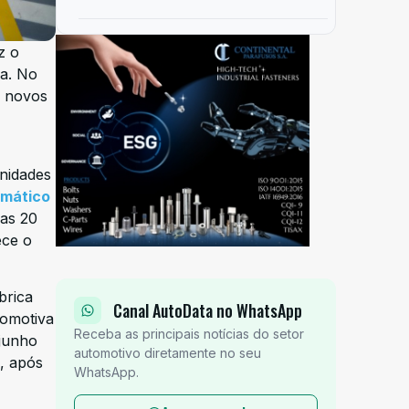
z o
ia. No
m novos
unidades
omático
das 20
ece o
brica
Canal AutoData no WhatsApp
tomotiva
Receba as principais notícias do setor
 junho
automotivo diretamente no seu
, após
WhatsApp.