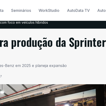
ta
Seminários
WorkStudio
AutoData TV
Auto
com foco em veículos híbridos
ra produção da Sprinter
des-Benz em 2025 e planeja expansão
57