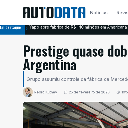
Notícias
Revis
Em destaque
Yapp abre fábrica de R$ 140 milhões em Americana 
Prestige quase dob
Argentina
Grupo assumiu controle da fábrica da Merce
Pedro Kutney
25 de fevereiro de 2026
10: