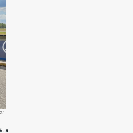
o:
%, a