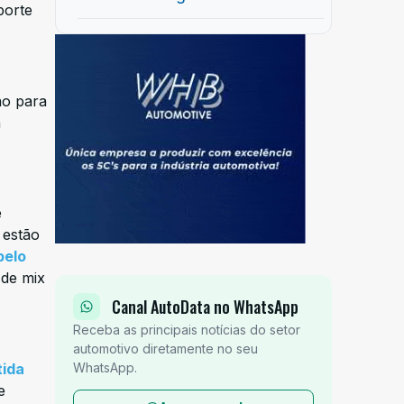
porte
ão para
a
e
 estão
pelo
 de mix
Canal AutoData no WhatsApp
Receba as principais notícias do setor
automotivo diretamente no seu
WhatsApp.
tida
e