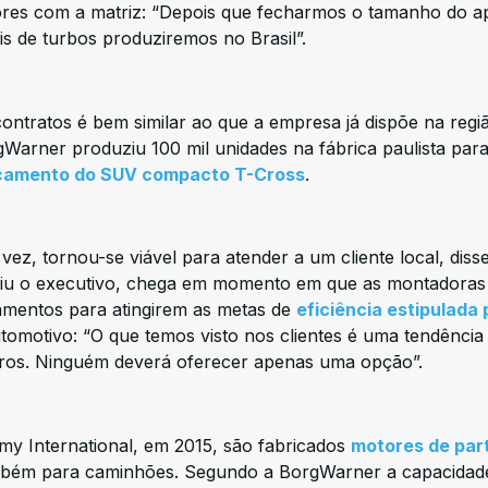
ores com a matriz: “Depois que fecharmos o tamanho do a
is de turbos produziremos no Brasil”.
ontratos é bem similar ao que a empresa já dispõe na regi
Warner produziu 100 mil unidades na fábrica paulista par
çamento do SUV compacto T-Cross
.
vez, tornou-se viável para atender a um cliente local, diss
guiu o executivo, chega em momento em que as montadoras
çamentos para atingirem as metas de
eficiência estipulada 
 automotivo: “O que temos visto nos clientes é uma tendência
ndros. Ninguém deverá oferecer apenas uma opção”.
emy International, em 2015, são fabricados
motores de par
bém para caminhões. Segundo a BorgWarner a capacidad