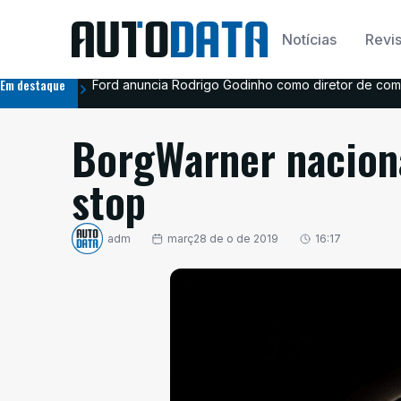
Notícias
Revis
Em destaque
Ford anuncia Rodrigo Godinho como diretor de com
BorgWarner naciona
stop
adm
març28 de o de 2019
16:17