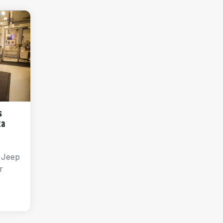
s
ta
 Jeep
r