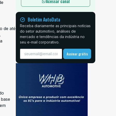
Acessar canal
de
Boletim AutoData
Receba diariamente as principais notícias
o de até
do setor automotivo, análises de
,
mercado e tendências da indústria no
na
seu e-mail corporativo.
Assinar grátis
do
 base
 em