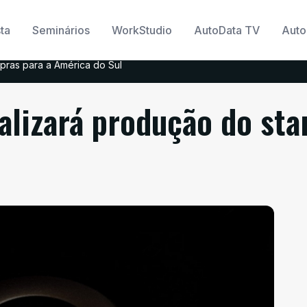
ta
Seminários
WorkStudio
AutoData TV
Auto
pras para a América do Sul
lizará produção do sta