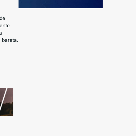
 de
ente
a
 barata.