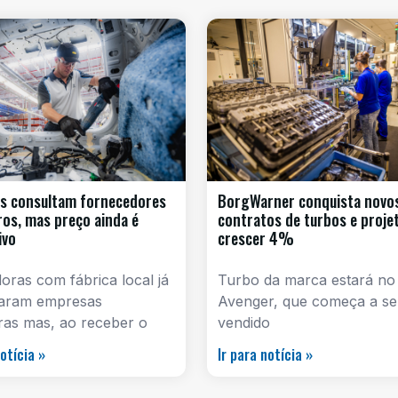
s consultam fornecedores
BorgWarner conquista novo
iros, mas preço ainda é
contratos de turbos e proje
ivo
crescer 4%
ras com fábrica local já
Turbo da marca estará no
aram empresas
Avenger, que começa a se
iras mas, ao receber o
vendido
notícia »
Ir para notícia »